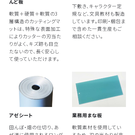
んど板
下敷き、キャラクター定
軟質＋硬質＋軟質の3
規など、文具教材も製造
層構造のカッティングマ
しています。印刷・梱包ま
ットは、特殊な表面加工
で含めた一貫生産もご
によりカッターの刃当た
相談ください。
りがよく、キズ跡も目立
たないので、長く安心し
て使っていただけます。
アゼシート
業務用まな板
田んぼ・畑の仕切り、あ
軟質素材を使用してい
ぜ道に使用されるロング
るため、刃の当たりが非